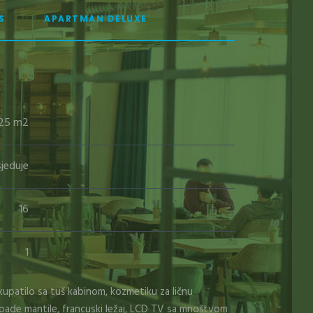
S
APARTMAN DELUXE
25 m2
jeduje
16
1
kupatilo sa tuš kabinom, kozmetiku za ličnu
bade mantile, francuski ležaj, LCD TV sa mnoštvom